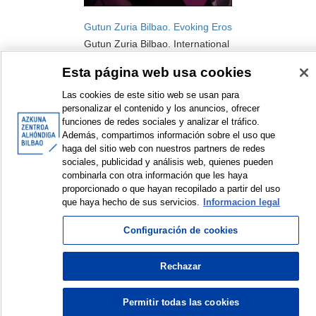
Gutun Zuria Bilbao. Evoking Eros
Gutun Zuria Bilbao. International
Literature Festival
Esta página web usa cookies
Festival
2015
Las cookies de este sitio web se usan para
personalizar el contenido y los anuncios, ofrecer
funciones de redes sociales y analizar el tráfico.
Además, compartimos información sobre el uso que
haga del sitio web con nuestros partners de redes
sociales, publicidad y análisis web, quienes pueden
combinarla con otra información que les haya
<
Items sorted by: 1 to 1 of 1
>
proporcionado o que hayan recopilado a partir del uso
que haya hecho de sus servicios.
Informacion legal
Configuración de cookies
© Azkuna Zentroa - Alhóndiga Bilbao
Rechazar
Permitir todas las cookies