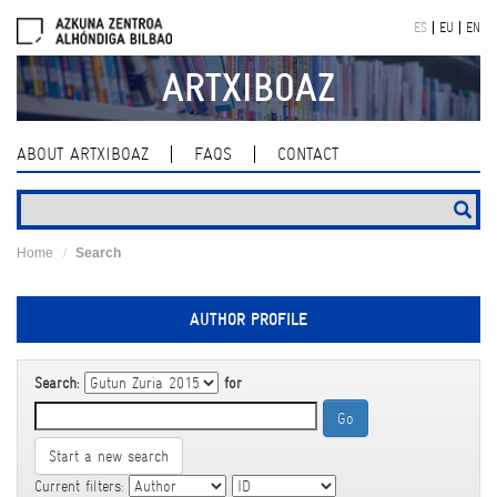
Skip
ES
EU
EN
navigation
ARTXIBOAZ
ABOUT ARTXIBOAZ
FAQS
CONTACT
Home
Search
AUTHOR PROFILE
Search:
for
Start a new search
Current filters: