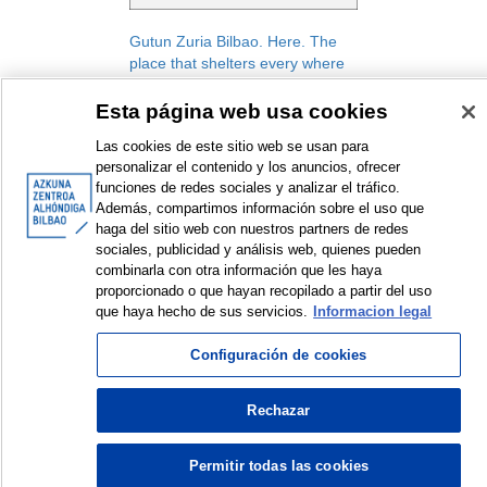
Gutun Zuria Bilbao. Here. The
place that shelters every where
Gutun Zuria Bilbao. International
Esta página web usa cookies
Literature Festival
Festival
Las cookies de este sitio web se usan para
2021
personalizar el contenido y los anuncios, ofrecer
funciones de redes sociales y analizar el tráfico.
Además, compartimos información sobre el uso que
haga del sitio web con nuestros partners de redes
sociales, publicidad y análisis web, quienes pueden
combinarla con otra información que les haya
<
Items sorted by: 1 to 1 of 1
>
proporcionado o que hayan recopilado a partir del uso
que haya hecho de sus servicios.
Informacion legal
Configuración de cookies
© Azkuna Zentroa - Alhóndiga Bilbao
Rechazar
Permitir todas las cookies