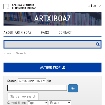
Skip
ES
EU
EN
navigation
ARTXIBOAZ
ABOUT ARTXIBOAZ
FAQS
CONTACT
Home
Search
AUTHOR PROFILE
Search:
for
Start a new search
Current filters: