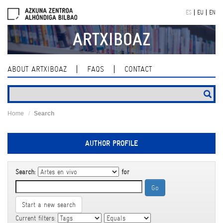
Skip
ES
EU
EN
navigation
ARTXIBOAZ
ABOUT ARTXIBOAZ
FAQS
CONTACT
Home
Search
AUTHOR PROFILE
Search:
for
Start a new search
Current filters: