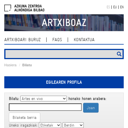
Skip
ES
EU
EN
navigation
ARTXIBOAZ
ARTXIBOARI BURUZ
FAQS
KONTAKTUA
Hasiera
Bilatu
EGILEAREN PROFILA
Bilatu:
honako honen arabera:
Bilaketa berria
Uneko iragazkiak: