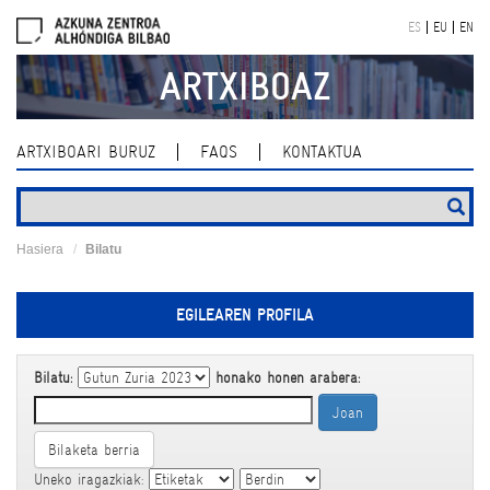
Skip
ES
EU
EN
navigation
ARTXIBOAZ
ARTXIBOARI BURUZ
FAQS
KONTAKTUA
Hasiera
Bilatu
EGILEAREN PROFILA
Bilatu:
honako honen arabera:
Bilaketa berria
Uneko iragazkiak: