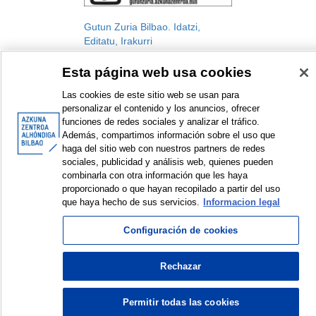
Gutun Zuria Bilbao. Idatzi,
Editatu, Irakurri
Gutun Zuria Bilbao. Letren
Esta página web usa cookies
Nazioarteko Jaialdia
Jaialdia
Las cookies de este sitio web se usan para
2023
personalizar el contenido y los anuncios, ofrecer
funciones de redes sociales y analizar el tráfico.
Además, compartimos información sobre el uso que
haga del sitio web con nuestros partners de redes
sociales, publicidad y análisis web, quienes pueden
combinarla con otra información que les haya
<
Erakusten diren elementuak: 1 a 1 de 1
>
proporcionado o que hayan recopilado a partir del uso
que haya hecho de sus servicios.
Informacion legal
Configuración de cookies
© Azkuna Zentroa - Alhóndiga Bilbao
Rechazar
Permitir todas las cookies