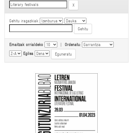
Gehitu iragazkiak
Emaitzak orrialdeko
|
Ordenatu:
Egilea