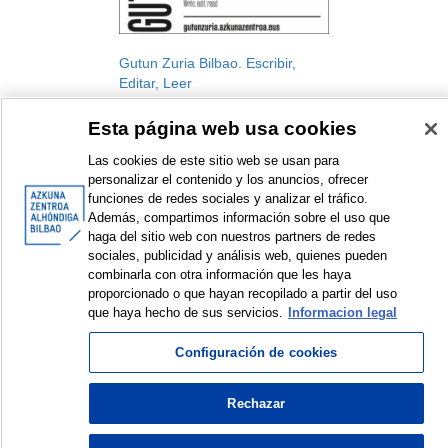
Gutun Zuria Bilbao. Escribir,
Editar, Leer
Gutun Zuria Bilbao. Festival
Esta página web usa cookies
Internacional de las Letras
Festival
Las cookies de este sitio web se usan para
2023
personalizar el contenido y los anuncios, ofrecer
funciones de redes sociales y analizar el tráfico.
Además, compartimos información sobre el uso que
haga del sitio web con nuestros partners de redes
sociales, publicidad y análisis web, quienes pueden
combinarla con otra información que les haya
<
Elementos mostrados: 1 a 1 de 1
>
proporcionado o que hayan recopilado a partir del uso
que haya hecho de sus servicios.
Informacion legal
Configuración de cookies
© Azkuna Zentroa - Alhóndiga Bilbao
Rechazar