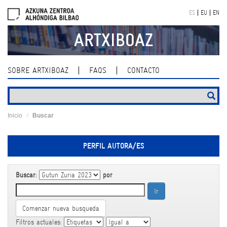
Skip
ES
EU
EN
navigation
ARTXIBOAZ
SOBRE ARTXIBOAZ
FAQS
CONTACTO
Inicio
Buscar
PERFIL AUTORA/ES
Buscar:
por
Comenzar nueva busqueda
Filtros actuales: