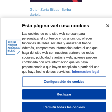
Gutun Zuria Bilbao. Berba
dariola
Gutun Zuria Bilbao. Letren
Esta página web usa cookies
Nazioarteko Jaialdia
Jaialdia
Las cookies de este sitio web se usan para
2024
personalizar el contenido y los anuncios, ofrecer
funciones de redes sociales y analizar el tráfico.
Además, compartimos información sobre el uso que
haga del sitio web con nuestros partners de redes
sociales, publicidad y análisis web, quienes pueden
combinarla con otra información que les haya
<
Erakusten diren elementuak: 1 a 1 de 1
>
proporcionado o que hayan recopilado a partir del uso
que haya hecho de sus servicios.
Informacion legal
Configuración de cookies
© Azkuna Zentroa - Alhóndiga Bilbao
Rechazar
Permitir todas las cookies