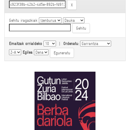
Gehitu iragazkiak
Emaitzak orrialdeko
|
Ordenatu:
Egilea