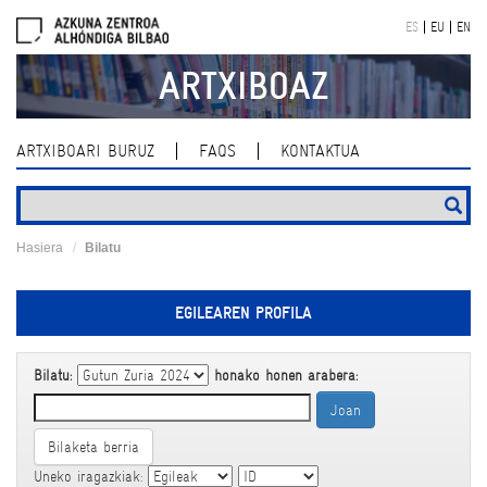
Skip
ES
EU
EN
navigation
ARTXIBOAZ
ARTXIBOARI BURUZ
FAQS
KONTAKTUA
Hasiera
Bilatu
EGILEAREN PROFILA
Bilatu:
honako honen arabera:
Bilaketa berria
Uneko iragazkiak: