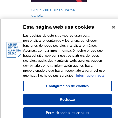
Gutun Zuria Bilbao. Berba
dariola
Gutun Zuria Bilbao. International
Esta página web usa cookies
Literature Festival
Festival
Las cookies de este sitio web se usan para
2024
personalizar el contenido y los anuncios, ofrecer
funciones de redes sociales y analizar el tráfico.
Además, compartimos información sobre el uso que
haga del sitio web con nuestros partners de redes
sociales, publicidad y análisis web, quienes pueden
combinarla con otra información que les haya
<
Items sorted by: 1 to 1 of 1
>
proporcionado o que hayan recopilado a partir del uso
que haya hecho de sus servicios.
Informacion legal
Configuración de cookies
© Azkuna Zentroa - Alhóndiga Bilbao
Rechazar
Permitir todas las cookies