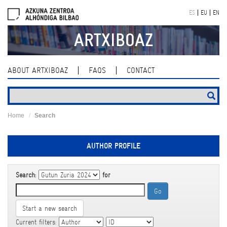
Skip
ES
EU
EN
navigation
ARTXIBOAZ
ABOUT ARTXIBOAZ
FAQS
CONTACT
Home
Search
AUTHOR PROFILE
Search:
for
Start a new search
Current filters: