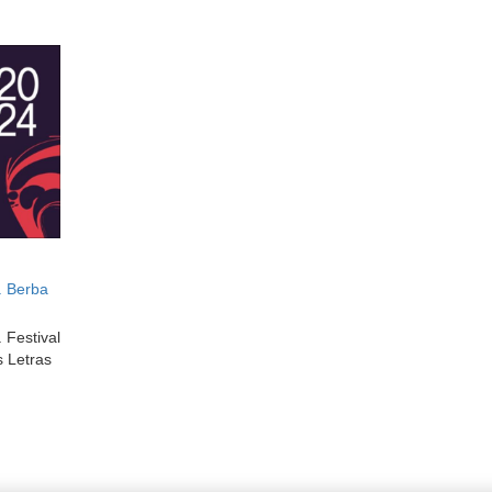
. Berba
 Festival
s Letras