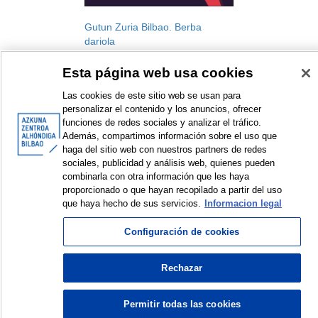
Gutun Zuria Bilbao. Berba
dariola
Gutun Zuria Bilbao. International
Esta página web usa cookies
Literature Festival
Festival
Las cookies de este sitio web se usan para
2024
personalizar el contenido y los anuncios, ofrecer
funciones de redes sociales y analizar el tráfico.
Además, compartimos información sobre el uso que
haga del sitio web con nuestros partners de redes
sociales, publicidad y análisis web, quienes pueden
combinarla con otra información que les haya
<
Items sorted by: 1 to 1 of 1
>
proporcionado o que hayan recopilado a partir del uso
que haya hecho de sus servicios.
Informacion legal
Configuración de cookies
© Azkuna Zentroa - Alhóndiga Bilbao
Rechazar
Permitir todas las cookies