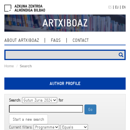
Skip
ES
EU
EN
navigation
ARTXIBOAZ
ABOUT ARTXIBOAZ
FAQS
CONTACT
Home
Search
AUTHOR PROFILE
Search:
for
Start a new search
Current filters: