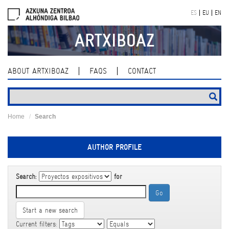
Skip
ES
EU
EN
navigation
ARTXIBOAZ
ABOUT ARTXIBOAZ
FAQS
CONTACT
Home
Search
AUTHOR PROFILE
Search:
for
Start a new search
Current filters: