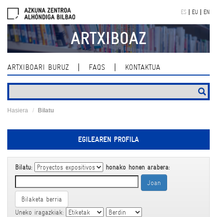
Skip
ES
EU
EN
navigation
ARTXIBOAZ
ARTXIBOARI BURUZ
FAQS
KONTAKTUA
Hasiera
Bilatu
EGILEAREN PROFILA
Bilatu:
honako honen arabera:
Bilaketa berria
Uneko iragazkiak: