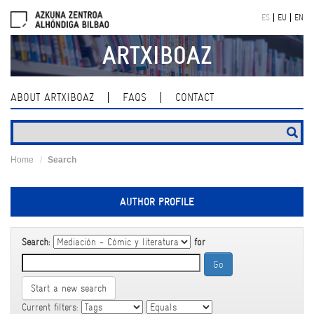
Skip
ES
EU
EN
navigation
ARTXIBOAZ
ABOUT ARTXIBOAZ
FAQS
CONTACT
Home
Search
AUTHOR PROFILE
Search:
for
Start a new search
Current filters: