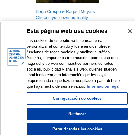
Borja Crespo & Raquel Meyers.
Choose your own normality
[workshop]
Esta página web usa cookies
Babestu. Contemporary creation
support, 2020-2021
Las cookies de este sitio web se usan para
Workshop
personalizar el contenido y los anuncios, ofrecer
2020
funciones de redes sociales y analizar el tráfico.
Además, compartimos información sobre el uso que
haga del sitio web con nuestros partners de redes
sociales, publicidad y análisis web, quienes pueden
combinarla con otra información que les haya
<
Items sorted by: 1 to 1 of 1
>
proporcionado o que hayan recopilado a partir del uso
que haya hecho de sus servicios.
Informacion legal
Configuración de cookies
© Azkuna Zentroa - Alhóndiga Bilbao
Rechazar
Permitir todas las cookies