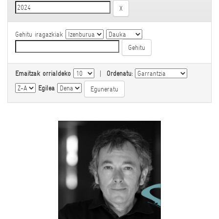
Gehitu iragazkiak
Emaitzak orrialdeko
|
Ordenatu:
Egilea