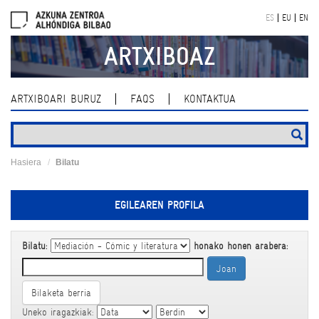
Skip
ES
EU
EN
navigation
ARTXIBOAZ
ARTXIBOARI BURUZ
FAQS
KONTAKTUA
Hasiera
Bilatu
EGILEAREN PROFILA
Bilatu:
honako honen arabera:
Bilaketa berria
Uneko iragazkiak: