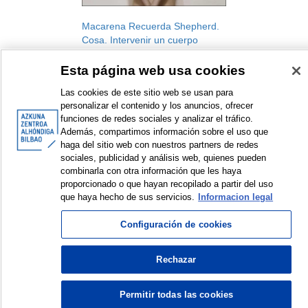
Macarena Recuerda Shepherd.
Cosa. Intervenir un cuerpo
[Workshop]
Esta página web usa cookies
Babestu. Contemporary creation
support, 2021-2022
Las cookies de este sitio web se usan para
Workshop
personalizar el contenido y los anuncios, ofrecer
2022
funciones de redes sociales y analizar el tráfico.
Además, compartimos información sobre el uso que
haga del sitio web con nuestros partners de redes
sociales, publicidad y análisis web, quienes pueden
combinarla con otra información que les haya
<
Items sorted by: 1 to 1 of 1
>
proporcionado o que hayan recopilado a partir del uso
que haya hecho de sus servicios.
Informacion legal
Configuración de cookies
© Azkuna Zentroa - Alhóndiga Bilbao
Rechazar
Permitir todas las cookies