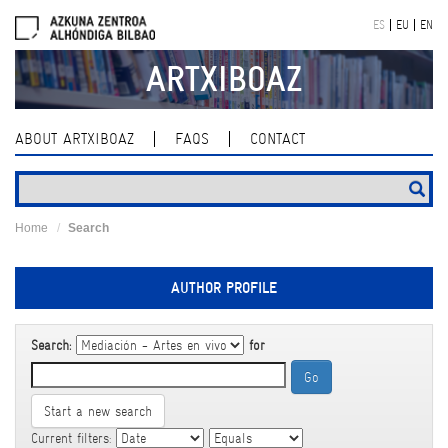
Skip
ES
EU
EN
navigation
ARTXIBOAZ
ABOUT ARTXIBOAZ
FAQS
CONTACT
Home
Search
AUTHOR PROFILE
Search:
for
Start a new search
Current filters: