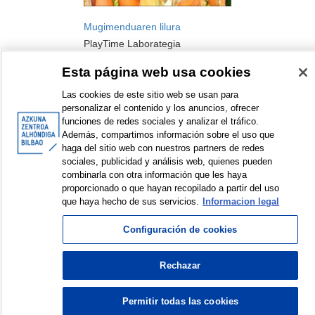
Mugimenduaren lilura
PlayTime Laborategia
Tailerra
Esta página web usa cookies
2018
Las cookies de este sitio web se usan para
personalizar el contenido y los anuncios, ofrecer
funciones de redes sociales y analizar el tráfico.
Además, compartimos información sobre el uso que
haga del sitio web con nuestros partners de redes
sociales, publicidad y análisis web, quienes pueden
combinarla con otra información que les haya
<
Erakusten diren elementuak: 1 a 1 de 1
>
proporcionado o que hayan recopilado a partir del uso
que haya hecho de sus servicios.
Informacion legal
Configuración de cookies
© Azkuna Zentroa - Alhóndiga Bilbao
Rechazar
Permitir todas las cookies