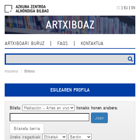
Skip
ES
EU
EN
navigation
ARTXIBOAZ
ARTXIBOARI BURUZ
FAQS
KONTAKTUA
Hasiera
Bilatu
EGILEAREN PROFILA
Bilatu:
honako honen arabera:
Bilaketa berria
Uneko iragazkiak: