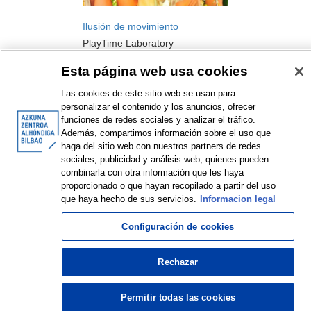
Ilusión de movimiento
PlayTime Laboratory
Workshop
Esta página web usa cookies
2018
Las cookies de este sitio web se usan para
personalizar el contenido y los anuncios, ofrecer
funciones de redes sociales y analizar el tráfico.
Además, compartimos información sobre el uso que
haga del sitio web con nuestros partners de redes
sociales, publicidad y análisis web, quienes pueden
combinarla con otra información que les haya
<
Items sorted by: 1 to 1 of 1
>
proporcionado o que hayan recopilado a partir del uso
que haya hecho de sus servicios.
Informacion legal
Configuración de cookies
© Azkuna Zentroa - Alhóndiga Bilbao
Rechazar
Permitir todas las cookies