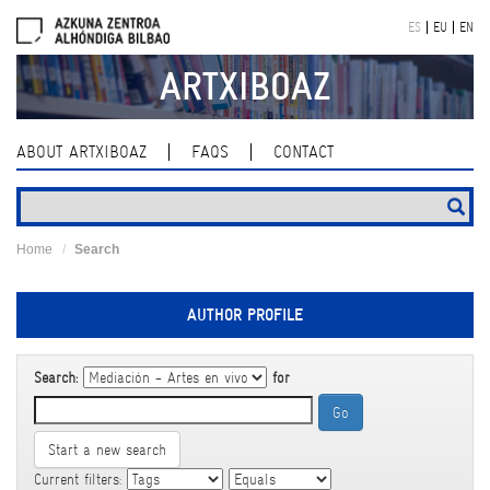
Skip
ES
EU
EN
navigation
ARTXIBOAZ
ABOUT ARTXIBOAZ
FAQS
CONTACT
Home
Search
AUTHOR PROFILE
Search:
for
Start a new search
Current filters: