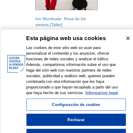
Ion Munduate. Rosa de los
vientos [Taller]
Artistas Asociad@s a AZ
Esta página web usa cookies
Taller
2023
Las cookies de este sitio web se usan para
personalizar el contenido y los anuncios, ofrecer
funciones de redes sociales y analizar el tráfico.
Además, compartimos información sobre el uso que
haga del sitio web con nuestros partners de redes
sociales, publicidad y análisis web, quienes pueden
combinarla con otra información que les haya
<
Elementos mostrados: 1 a 1 de 1
>
proporcionado o que hayan recopilado a partir del uso
que haya hecho de sus servicios.
Informacion legal
Configuración de cookies
© Azkuna Zentroa - Alhóndiga Bilbao
Rechazar