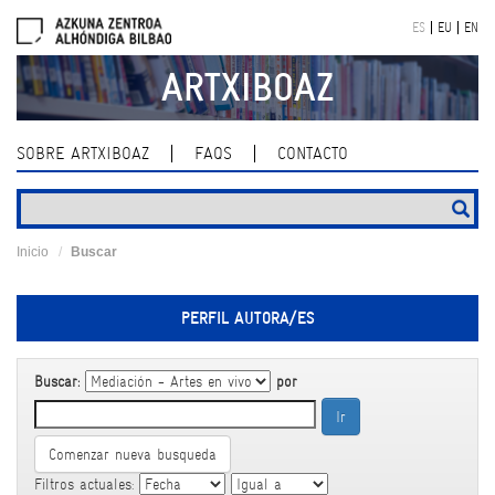
Skip
ES
EU
EN
navigation
ARTXIBOAZ
SOBRE ARTXIBOAZ
FAQS
CONTACTO
Inicio
Buscar
PERFIL AUTORA/ES
Buscar:
por
Comenzar nueva busqueda
Filtros actuales: