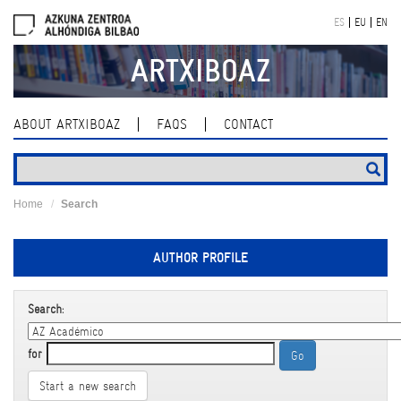
Skip
ES
EU
EN
navigation
ARTXIBOAZ
ABOUT ARTXIBOAZ
FAQS
CONTACT
Home
Search
AUTHOR PROFILE
Search:
for
Start a new search