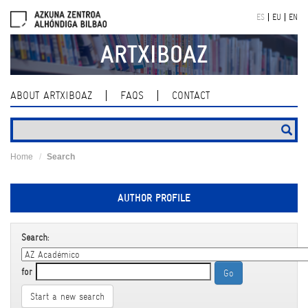
Skip
ES
EU
EN
navigation
ARTXIBOAZ
ABOUT ARTXIBOAZ
FAQS
CONTACT
Home
Search
AUTHOR PROFILE
Search:
for
Start a new search