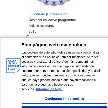
El contrato [Conferencias]
Resident collective programme
Artistic residency
2013
Esta página web usa cookies
Las cookies de este sitio web se usan para personalizar
el contenido y los anuncios, ofrecer funciones de redes
sociales y analizar el tráfico. Además, compartimos
<
Items sorted by: 1 to 1 of 1
>
información sobre el uso que haga del sitio web con
nuestros partners de redes sociales, publicidad y análisis
web, quienes pueden combinarla con otra información
que les haya proporcionado o que hayan recopilado a
partir del uso que haya hecho de sus
servicios.
Informacion legal
© Azkuna Zentroa - Alhóndiga Bilbao
Configuración de cookies