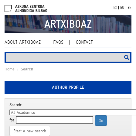
Skip
ES
EU
EN
navigation
ARTXIBOAZ
ABOUT ARTXIBOAZ
FAQS
CONTACT
Home
Search
AUTHOR PROFILE
Search:
for
Start a new search