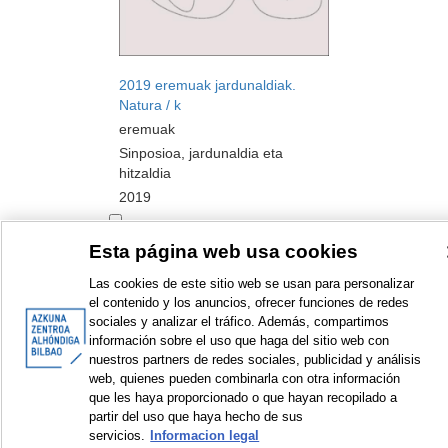
2019 eremuak jardunaldiak.
Natura / k
eremuak
Sinposioa, jardunaldia eta
hitzaldia
2019
Esta página web usa cookies
Las cookies de este sitio web se usan para personalizar
<
Erakusten diren elementuak: 1 a 2 de 2
>
el contenido y los anuncios, ofrecer funciones de redes
sociales y analizar el tráfico. Además, compartimos
información sobre el uso que haga del sitio web con
nuestros partners de redes sociales, publicidad y análisis
web, quienes pueden combinarla con otra información
que les haya proporcionado o que hayan recopilado a
© Azkuna Zentroa - Alhóndiga Bilbao
partir del uso que haya hecho de sus
servicios.
Informacion legal