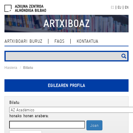
Skip
ES
EU
EN
navigation
ARTXIBOAZ
ARTXIBOARI BURUZ
FAQS
KONTAKTUA
Hasiera
Bilatu
EGILEAREN PROFILA
Bilatu:
honako honen arabera: