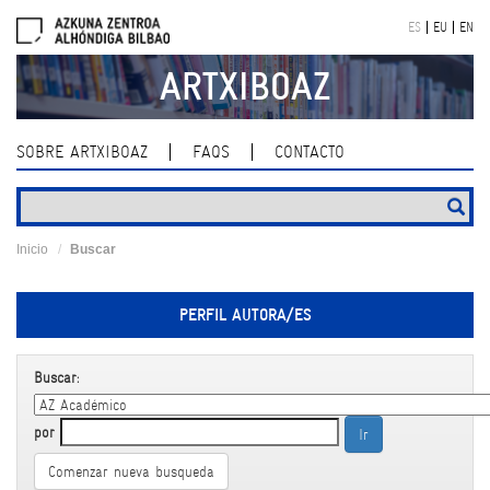
Skip
ES
EU
EN
navigation
ARTXIBOAZ
SOBRE ARTXIBOAZ
FAQS
CONTACTO
Inicio
Buscar
PERFIL AUTORA/ES
Buscar:
por
Comenzar nueva busqueda