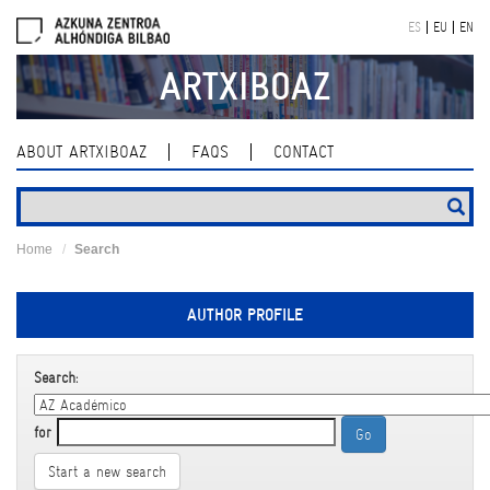
Skip
ES
EU
EN
navigation
ARTXIBOAZ
ABOUT ARTXIBOAZ
FAQS
CONTACT
Home
Search
AUTHOR PROFILE
Search:
for
Start a new search