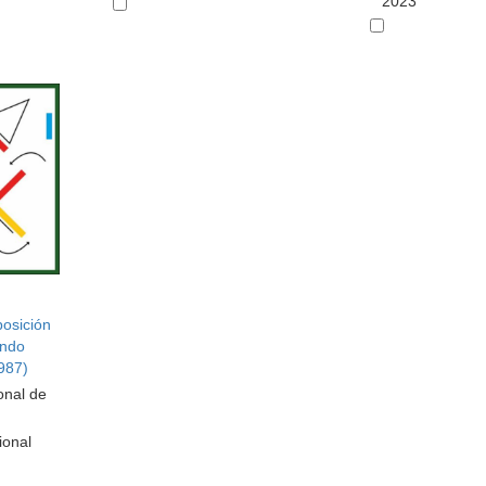
2023
posición
undo
987)
onal de
ional