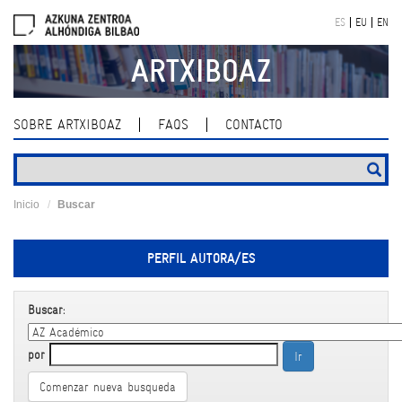
Skip
ES
EU
EN
navigation
ARTXIBOAZ
SOBRE ARTXIBOAZ
FAQS
CONTACTO
Inicio
Buscar
PERFIL AUTORA/ES
Buscar:
por
Comenzar nueva busqueda