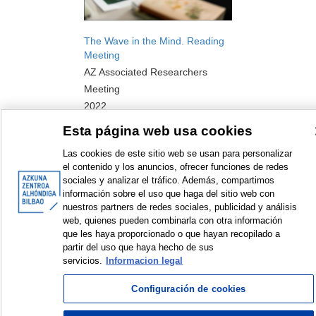
The Wave in the Mind. Reading
Meeting
AZ Associated Researchers
Meeting
2022
Esta página web usa cookies
Las cookies de este sitio web se usan para personalizar
el contenido y los anuncios, ofrecer funciones de redes
sociales y analizar el tráfico. Además, compartimos
<
Items sorted by: 1 to 1 of 1
>
información sobre el uso que haga del sitio web con
nuestros partners de redes sociales, publicidad y análisis
web, quienes pueden combinarla con otra información
que les haya proporcionado o que hayan recopilado a
partir del uso que haya hecho de sus
servicios.
Informacion legal
© Azkuna Zentroa - Alhóndiga Bilbao
Configuración de cookies