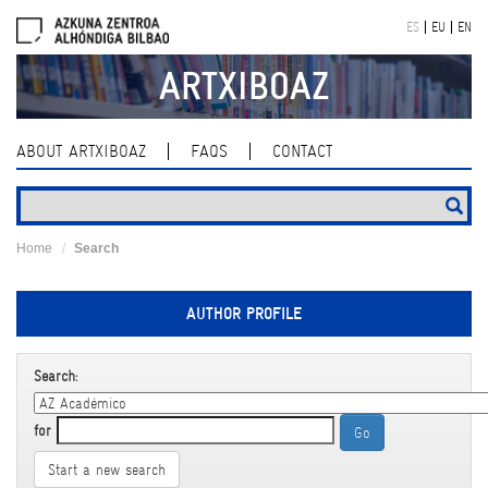
Skip
ES
EU
EN
navigation
ARTXIBOAZ
ABOUT ARTXIBOAZ
FAQS
CONTACT
Home
Search
AUTHOR PROFILE
Search:
for
Start a new search