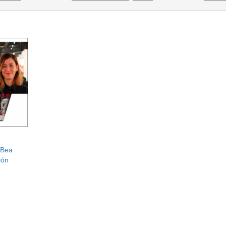
 Bea
ión