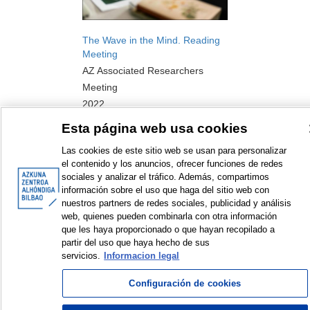
The Wave in the Mind. Reading
Meeting
AZ Associated Researchers
Meeting
2022
Esta página web usa cookies
Las cookies de este sitio web se usan para personalizar
el contenido y los anuncios, ofrecer funciones de redes
sociales y analizar el tráfico. Además, compartimos
<
Items sorted by: 1 to 1 of 1
>
información sobre el uso que haga del sitio web con
nuestros partners de redes sociales, publicidad y análisis
web, quienes pueden combinarla con otra información
que les haya proporcionado o que hayan recopilado a
partir del uso que haya hecho de sus
servicios.
Informacion legal
© Azkuna Zentroa - Alhóndiga Bilbao
Configuración de cookies