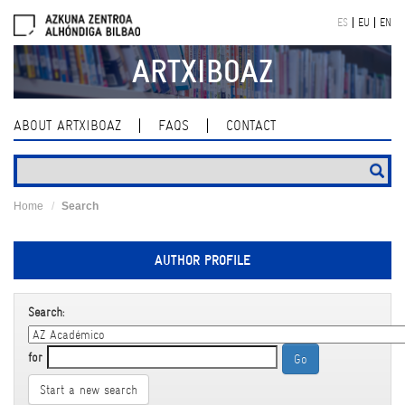
Skip
ES
EU
EN
navigation
ARTXIBOAZ
ABOUT ARTXIBOAZ
FAQS
CONTACT
Home
Search
AUTHOR PROFILE
Search:
for
Start a new search