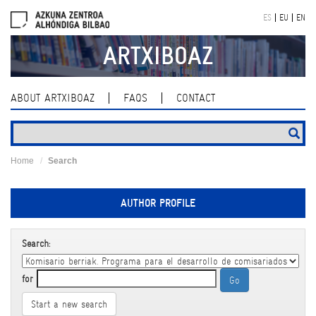
Skip
ES
EU
EN
navigation
ARTXIBOAZ
ABOUT ARTXIBOAZ
FAQS
CONTACT
Home
Search
AUTHOR PROFILE
Search:
for
Start a new search