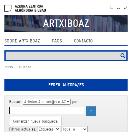
Skip
ES
EU
EN
navigation
ARTXIBOAZ
SOBRE ARTXIBOAZ
FAQS
CONTACTO
Inicio
Buscar
PERFIL AUTORA/ES
Buscar:
por
Comenzar nueva busqueda
Filtros actuales: