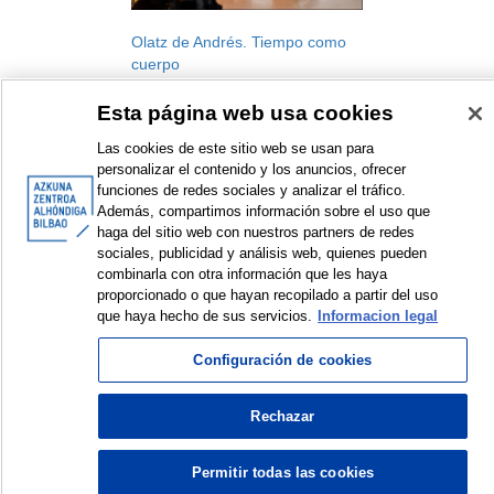
Olatz de Andrés. Tiempo como
cuerpo
AZ Associated Artists
Esta página web usa cookies
Artistic residency
2024
Las cookies de este sitio web se usan para
personalizar el contenido y los anuncios, ofrecer
funciones de redes sociales y analizar el tráfico.
Además, compartimos información sobre el uso que
haga del sitio web con nuestros partners de redes
sociales, publicidad y análisis web, quienes pueden
combinarla con otra información que les haya
<
Items sorted by: 1 to 1 of 1
>
proporcionado o que hayan recopilado a partir del uso
que haya hecho de sus servicios.
Informacion legal
Configuración de cookies
© Azkuna Zentroa - Alhóndiga Bilbao
Rechazar
Permitir todas las cookies