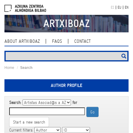
Skip
ES
EU
EN
navigation
ARTXIBOAZ
ABOUT ARTXIBOAZ
FAQS
CONTACT
Home
Search
AUTHOR PROFILE
Search:
for
Start a new search
Current filters: