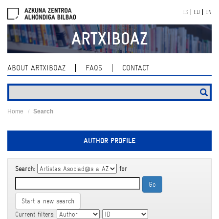
Skip
ES
EU
EN
navigation
ARTXIBOAZ
ABOUT ARTXIBOAZ
FAQS
CONTACT
Home
Search
AUTHOR PROFILE
Search:
for
Start a new search
Current filters: