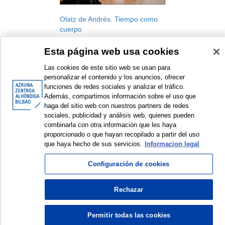
Olatz de Andrés. Tiempo como
cuerpo
AZ Associated Artists
Esta página web usa cookies
Artistic residency
2024
Las cookies de este sitio web se usan para
personalizar el contenido y los anuncios, ofrecer
funciones de redes sociales y analizar el tráfico.
Además, compartimos información sobre el uso que
haga del sitio web con nuestros partners de redes
sociales, publicidad y análisis web, quienes pueden
combinarla con otra información que les haya
<
Items sorted by: 1 to 1 of 1
>
proporcionado o que hayan recopilado a partir del uso
que haya hecho de sus servicios.
Informacion legal
Configuración de cookies
© Azkuna Zentroa - Alhóndiga Bilbao
Rechazar
Permitir todas las cookies