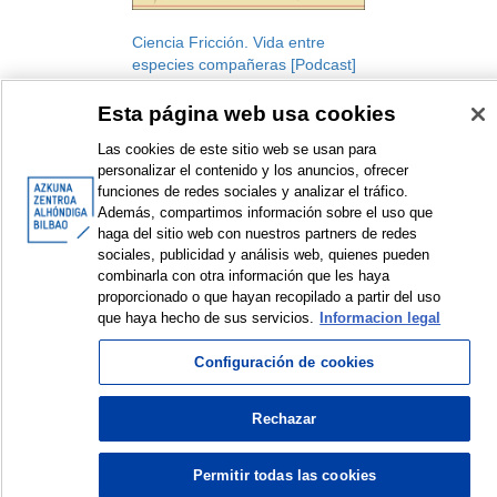
Ciencia Fricción. Vida entre
especies compañeras [Podcast]
Podcast
Esta página web usa cookies
2022
Las cookies de este sitio web se usan para
personalizar el contenido y los anuncios, ofrecer
funciones de redes sociales y analizar el tráfico.
Además, compartimos información sobre el uso que
haga del sitio web con nuestros partners de redes
sociales, publicidad y análisis web, quienes pueden
combinarla con otra información que les haya
<
Items sorted by: 1 to 1 of 1
>
proporcionado o que hayan recopilado a partir del uso
que haya hecho de sus servicios.
Informacion legal
Configuración de cookies
© Azkuna Zentroa - Alhóndiga Bilbao
Rechazar
Permitir todas las cookies