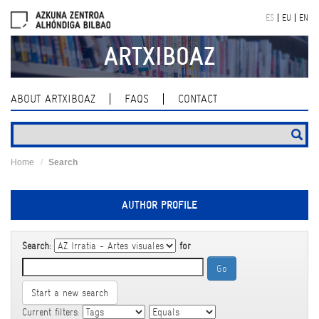
Skip
ES
EU
EN
navigation
ARTXIBOAZ
ABOUT ARTXIBOAZ
FAQS
CONTACT
Home
Search
AUTHOR PROFILE
Search:
for
Start a new search
Current filters: