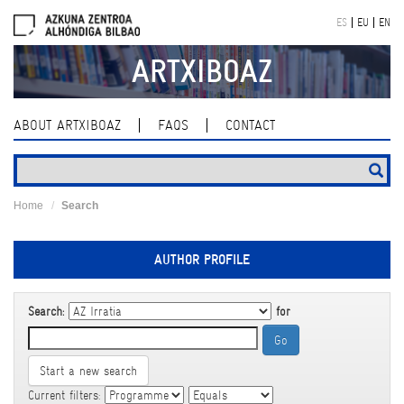
Skip
ES
EU
EN
navigation
ARTXIBOAZ
ABOUT ARTXIBOAZ
FAQS
CONTACT
Home
Search
AUTHOR PROFILE
Search:
for
Start a new search
Current filters: