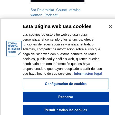
Sra Polaroiska. Council of wise
women [Podcast]
AZ Associated Artists
Esta página web usa cookies
Podcast
2021
Las cookies de este sitio web se usan para
personalizar el contenido y los anuncios, ofrecer
funciones de redes sociales y analizar el tráfico.
Además, compartimos información sobre el uso que
haga del sitio web con nuestros partners de redes
sociales, publicidad y análisis web, quienes pueden
combinarla con otra información que les haya
<
Items sorted by: 1 to 1 of 1
>
proporcionado o que hayan recopilado a partir del uso
que haya hecho de sus servicios.
Informacion legal
Configuración de cookies
© Azkuna Zentroa - Alhóndiga Bilbao
Rechazar
Permitir todas las cookies