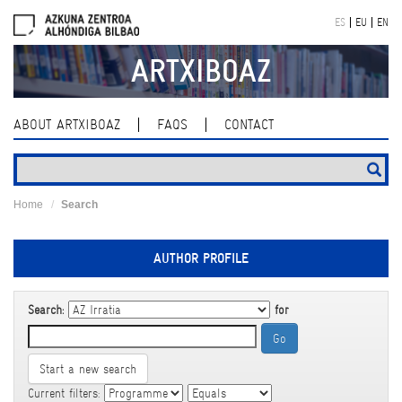
Skip
ES
EU
EN
navigation
ARTXIBOAZ
ABOUT ARTXIBOAZ
FAQS
CONTACT
Home
Search
AUTHOR PROFILE
Search:
for
Start a new search
Current filters: