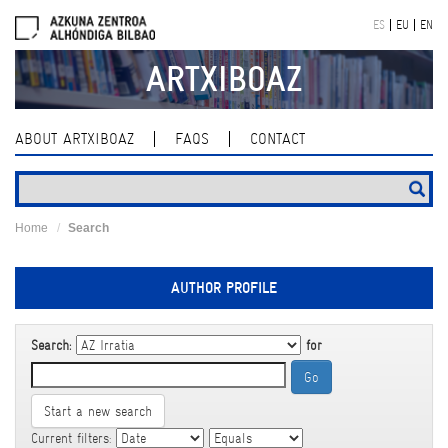
Skip
ES
EU
EN
navigation
ARTXIBOAZ
ABOUT ARTXIBOAZ
FAQS
CONTACT
Home
Search
AUTHOR PROFILE
Search:
for
Start a new search
Current filters: