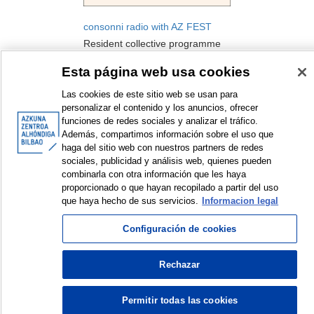
consonni radio with AZ FEST
Resident collective programme
(Amphytrion)
Esta página web usa cookies
Podcast
2020
Las cookies de este sitio web se usan para
personalizar el contenido y los anuncios, ofrecer
funciones de redes sociales y analizar el tráfico.
Además, compartimos información sobre el uso que
haga del sitio web con nuestros partners de redes
sociales, publicidad y análisis web, quienes pueden
combinarla con otra información que les haya
<
Items sorted by: 1 to 1 of 1
>
proporcionado o que hayan recopilado a partir del uso
que haya hecho de sus servicios.
Informacion legal
Configuración de cookies
© Azkuna Zentroa - Alhóndiga Bilbao
Rechazar
Permitir todas las cookies