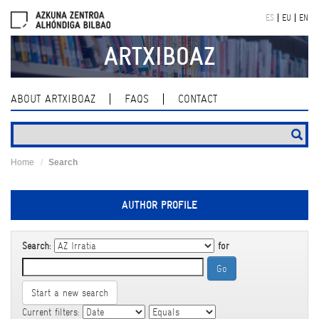
Skip
ES
EU
EN
navigation
ARTXIBOAZ
ABOUT ARTXIBOAZ
FAQS
CONTACT
Home
Search
AUTHOR PROFILE
Search:
for
Start a new search
Current filters: