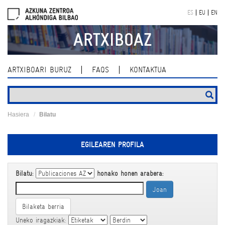
Skip
ES
EU
EN
navigation
ARTXIBOAZ
ARTXIBOARI BURUZ
FAQS
KONTAKTUA
Hasiera
Bilatu
EGILEAREN PROFILA
Bilatu:
honako honen arabera:
Bilaketa berria
Uneko iragazkiak: