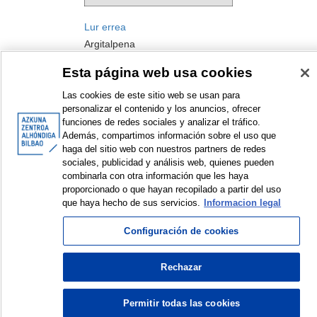
Lur errea
Argitalpena
2025
Esta página web usa cookies
Las cookies de este sitio web se usan para
personalizar el contenido y los anuncios, ofrecer
funciones de redes sociales y analizar el tráfico.
Además, compartimos información sobre el uso que
haga del sitio web con nuestros partners de redes
sociales, publicidad y análisis web, quienes pueden
combinarla con otra información que les haya
<
Erakusten diren elementuak: 1 a 1 de 1
>
proporcionado o que hayan recopilado a partir del uso
que haya hecho de sus servicios.
Informacion legal
Configuración de cookies
© Azkuna Zentroa - Alhóndiga Bilbao
Rechazar
Permitir todas las cookies