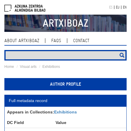
Skip
ES
EU
EN
navigation
ARTXIBOAZ
ABOUT ARTXIBOAZ
FAQS
CONTACT
Home
Visual arts
Exhibitions
AUTHOR PROFILE
Full metadata record
Appears in Collections:
Exhibitions
DC Field
Value