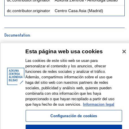
dc.contributor.originator
Azkuna Zentroa - Alhóndiga Bilbao
dc.contributor.originator
Centro Casa Asia (Madrid)
Documentation:
Cartel | Kartela | Poster
Esta página web usa cookies
Flyer
Las cookies de este sitio web se usan para
personalizar el contenido y los anuncios, ofrecer
Galería de fotos | Argazki galeria | Photo gallery © Azkuna
funciones de redes sociales y analizar el tráfico.
Zentroa – Alhóndiga Bilbao
Además, compartimos información sobre el uso que
haga del sitio web con nuestros partners de redes
SHOW SIMPLE ITEM RECORD
sociales, publicidad y análisis web, quienes pueden
combinarla con otra información que les haya
proporcionado o que hayan recopilado a partir del uso
que haya hecho de sus servicios.
Informacion legal
© Azkuna Zentroa - Alhóndiga Bilbao
Configuración de cookies