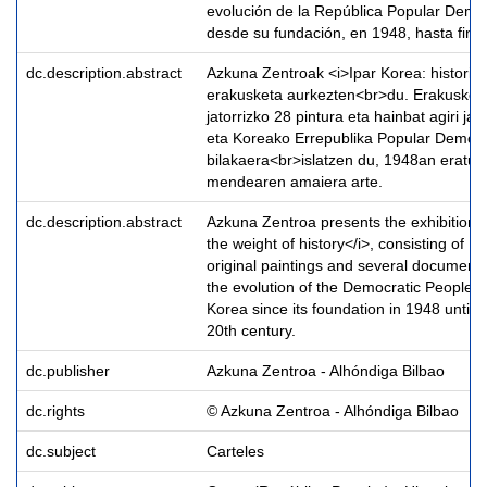
evolución de la República Popular Demo
desde su fundación, en 1948, hasta final
dc.description.abstract
Azkuna Zentroak <i>Ipar Korea: historia
erakusketa aurkezten<br>du. Erakusketa
jatorrizko 28 pintura eta hainbat agiri ja
eta Koreako Errepublika Popular Demokr
bilakaera<br>islatzen du, 1948an eratu 
mendearen amaiera arte.
dc.description.abstract
Azkuna Zentroa presents the exhibition 
the weight of history</i>, consisting of 1
original paintings and several documenta
the evolution of the Democratic People's
Korea since its foundation in 1948 until t
20th century.
dc.publisher
Azkuna Zentroa - Alhóndiga Bilbao
dc.rights
© Azkuna Zentroa - Alhóndiga Bilbao
dc.subject
Carteles