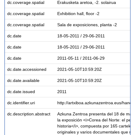
dc.coverage.spatial
Erakusketa aretoa, -2. solairua
dc.coverage.spatial
Exhibition hall, floor -2
dc.coverage.spatial
Sala de exposiciones, planta -2
dc.date
18-05-2011 / 29-06-2011
dc.date
18-05-2011 / 29-06-2011
dc.date
2011-05-11 / 2011-06-29
dc.date.accessioned
2021-05-10T10:59:20Z
dc.date.available
2021-05-10T10:59:20Z
dc.date.issued
2011
dc.identifier.uri
http://artxiboa.azkunazentroa.eus/hand
dc.description.abstract
Azkuna Zentroa presenta del 18 de mayo
la exposición <i>Corea del Norte: el peso
historia</i>, compuesta por 165 carteles,
originales y varios documentales que re