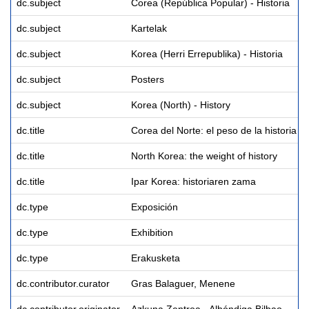
dc.subject
Corea (República Popular) - Historia
dc.subject
Kartelak
dc.subject
Korea (Herri Errepublika) - Historia
dc.subject
Posters
dc.subject
Korea (North) - History
dc.title
Corea del Norte: el peso de la historia
dc.title
North Korea: the weight of history
dc.title
Ipar Korea: historiaren zama
dc.type
Exposición
dc.type
Exhibition
dc.type
Erakusketa
dc.contributor.curator
Gras Balaguer, Menene