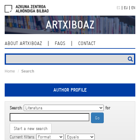
Skip
ES
EU
EN
navigation
ARTXIBOAZ
ABOUT ARTXIBOAZ
FAQS
CONTACT
Home
Search
AUTHOR PROFILE
Search:
for
Start a new search
Current filters: