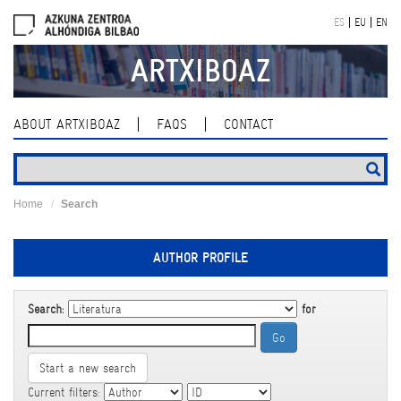
Skip
ES
EU
EN
navigation
ARTXIBOAZ
ABOUT ARTXIBOAZ
FAQS
CONTACT
Home
Search
AUTHOR PROFILE
Search:
for
Start a new search
Current filters: