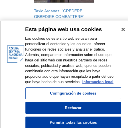
Taxio Ardanaz. "CREDERE
OBBEDIRE COMBATTERE".
Book presentation
Esta página web usa cookies
Symposium and conference
2021
Las cookies de este sitio web se usan para
personalizar el contenido y los anuncios, ofrecer
funciones de redes sociales y analizar el tráfico.
Además, compartimos información sobre el uso que
haga del sitio web con nuestros partners de redes
sociales, publicidad y análisis web, quienes pueden
combinarla con otra información que les haya
<
Items sorted by: 1 to 1 of 1
>
proporcionado o que hayan recopilado a partir del uso
que haya hecho de sus servicios.
Informacion legal
Configuración de cookies
© Azkuna Zentroa - Alhóndiga Bilbao
Rechazar
Permitir todas las cookies