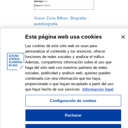
Gutun Zuria Bilbao. Biografia -
autobiografia
Gutun Zuria Bilbao. Letren
Esta página web usa cookies
Nazioarteko Jaialdia
Jaialdia
Las cookies de este sitio web se usan para
2009
personalizar el contenido y los anuncios, ofrecer
funciones de redes sociales y analizar el tráfico.
Además, compartimos información sobre el uso que
haga del sitio web con nuestros partners de redes
sociales, publicidad y análisis web, quienes pueden
combinarla con otra información que les haya
<
Erakusten diren elementuak: 1 a 1 de 1
>
proporcionado o que hayan recopilado a partir del uso
que haya hecho de sus servicios.
Informacion legal
Configuración de cookies
© Azkuna Zentroa - Alhóndiga Bilbao
Rechazar