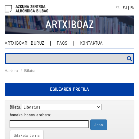
Skip
ES
EU
EN
navigation
ARTXIBOAZ
ARTXIBOARI BURUZ
FAQS
KONTAKTUA
Hasiera
Bilatu
EGILEAREN PROFILA
Bilatu:
honako honen arabera:
Bilaketa berria