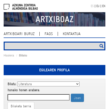
Skip
ES
EU
EN
navigation
ARTXIBOAZ
ARTXIBOARI BURUZ
FAQS
KONTAKTUA
Hasiera
Bilatu
EGILEAREN PROFILA
Bilatu:
honako honen arabera:
Bilaketa berria