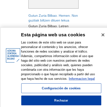
Gutun Zuria Bilbao. Hemen. Non
guztiak biltzen dituen lekua
Gutun Zuria Bilbao. Letren
Nazioarteko Jaialdia
Esta página web usa cookies
Jaialdia
2021
Las cookies de este sitio web se usan para
personalizar el contenido y los anuncios, ofrecer
funciones de redes sociales y analizar el tráfico.
Además, compartimos información sobre el uso que
haga del sitio web con nuestros partners de redes
sociales, publicidad y análisis web, quienes pueden
<
Erakusten diren elementuak: 1 a 2 de 2
>
combinarla con otra información que les haya
proporcionado o que hayan recopilado a partir del uso
que haya hecho de sus servicios.
Informacion legal
Configuración de cookies
© Azkuna Zentroa - Alhóndiga Bilbao
Rechazar