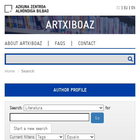
Skip
ES
EU
EN
navigation
ARTXIBOAZ
ABOUT ARTXIBOAZ
FAQS
CONTACT
Home
Search
AUTHOR PROFILE
Search:
for
Start a new search
Current filters: