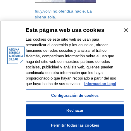
fui.y.volvi.no.ofendi.a.nadie. La
sirena sola.
Gutun Zuria Bilbao. International
Esta página web usa cookies
Literature Festival
Meeting
Las cookies de este sitio web se usan para
2025
personalizar el contenido y los anuncios, ofrecer
funciones de redes sociales y analizar el tráfico.
Además, compartimos información sobre el uso que
haga del sitio web con nuestros partners de redes
sociales, publicidad y análisis web, quienes pueden
combinarla con otra información que les haya
<
Items sorted by: 1 to 1 of 1
>
proporcionado o que hayan recopilado a partir del uso
que haya hecho de sus servicios.
Informacion legal
Configuración de cookies
© Azkuna Zentroa - Alhóndiga Bilbao
Rechazar
Permitir todas las cookies