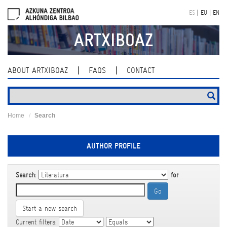
Skip
ES
EU
EN
navigation
ARTXIBOAZ
ABOUT ARTXIBOAZ
FAQS
CONTACT
Home
Search
AUTHOR PROFILE
Search:
for
Start a new search
Current filters: