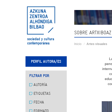
Skip
navigation
SOBRE ARTXIBOAZ
Inicio
Artes visuales
L
PERFIL AUTORA/ES
pens
intern
c
FILTRAR POR:
educ
co
AUTORÍA
ETIQUETAS
FECHA
FORMATO