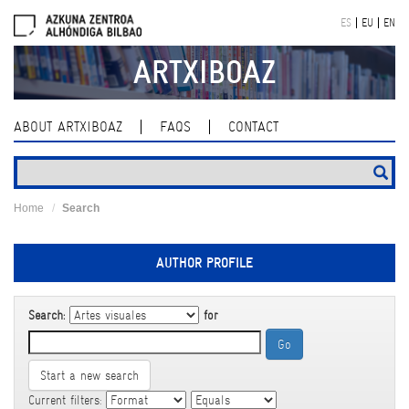
Skip
ES
EU
EN
navigation
ARTXIBOAZ
ABOUT ARTXIBOAZ
FAQS
CONTACT
Home
Search
AUTHOR PROFILE
Search:
for
Start a new search
Current filters: