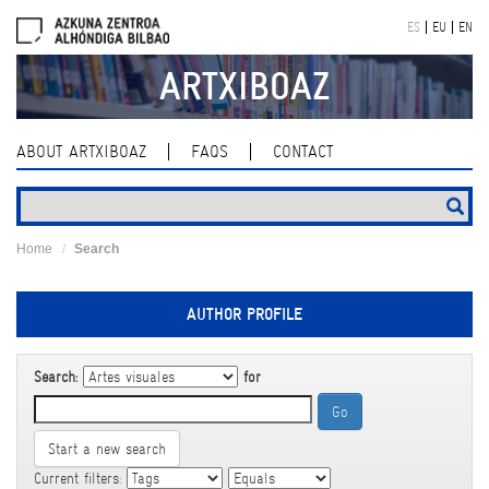
Skip
ES
EU
EN
navigation
ARTXIBOAZ
ABOUT ARTXIBOAZ
FAQS
CONTACT
Home
Search
AUTHOR PROFILE
Search:
for
Start a new search
Current filters: