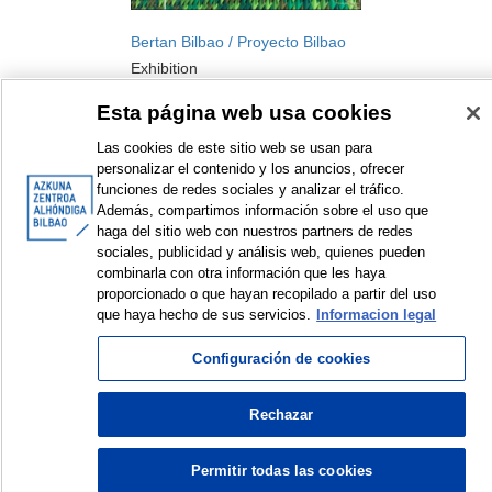
Bertan Bilbao / Proyecto Bilbao
Exhibition
2012
Esta página web usa cookies
Las cookies de este sitio web se usan para
personalizar el contenido y los anuncios, ofrecer
funciones de redes sociales y analizar el tráfico.
Además, compartimos información sobre el uso que
haga del sitio web con nuestros partners de redes
sociales, publicidad y análisis web, quienes pueden
combinarla con otra información que les haya
<
Items sorted by: 1 to 1 of 1
>
proporcionado o que hayan recopilado a partir del uso
que haya hecho de sus servicios.
Informacion legal
Configuración de cookies
© Azkuna Zentroa - Alhóndiga Bilbao
Rechazar
Permitir todas las cookies