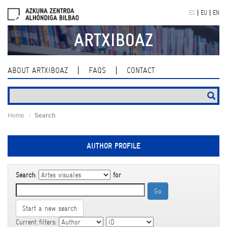
Skip
ES
EU
EN
navigation
ARTXIBOAZ
ABOUT ARTXIBOAZ
FAQS
CONTACT
Home
Search
AUTHOR PROFILE
Search:
for
Start a new search
Current filters: