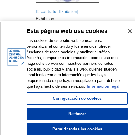
El contrato [Exhibition]
Exhibition
2014
Esta página web usa cookies
Las cookies de este sitio web se usan para
personalizar el contenido y los anuncios, ofrecer
funciones de redes sociales y analizar el tráfico.
Además, compartimos información sobre el uso que
haga del sitio web con nuestros partners de redes
sociales, publicidad y análisis web, quienes pueden
combinarla con otra información que les haya
<
Items sorted by: 1 to 1 of 1
>
proporcionado o que hayan recopilado a partir del uso
que haya hecho de sus servicios.
Informacion legal
Configuración de cookies
© Azkuna Zentroa - Alhóndiga Bilbao
Rechazar
Permitir todas las cookies